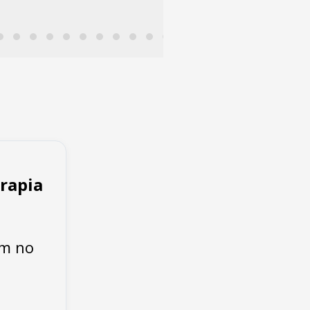
rapia
ém no