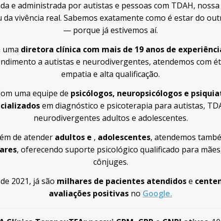
da e administrada por autistas e pessoas com TDAH, nossa c
 da vivência real. Sabemos exatamente como é estar do out
— porque já estivemos aí.
 uma
diretora clínica com mais de 19 anos de experiênci
endimento a autistas e neurodivergentes, atendemos com éti
empatia e alta qualificação.
Com uma equipe de
psicólogos, neuropsicólogos e psiquia
cializados
em diagnóstico e psicoterapia para autistas, TD
neurodivergentes adultos e adolescentes.
lém de atender
adultos e
,
adolescentes
, atendemos tamb
ares
, oferecendo suporte psicológico qualificado para mães,
cônjuges.
de 2021, já são
milhares de pacientes atendidos
e
cente
avaliações positivas
no
Google.