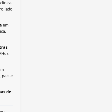
línica
ro lado
a
em
ca,
tras
AHs e
ém
 pais e
nas de