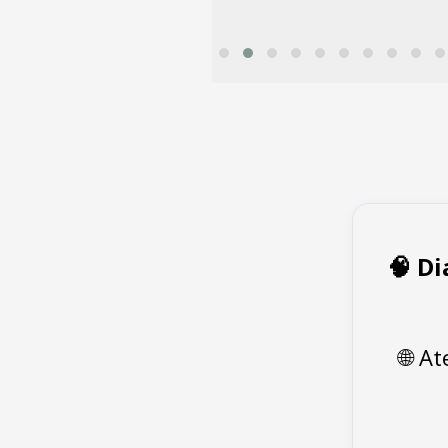
🧠 D
🌐 A