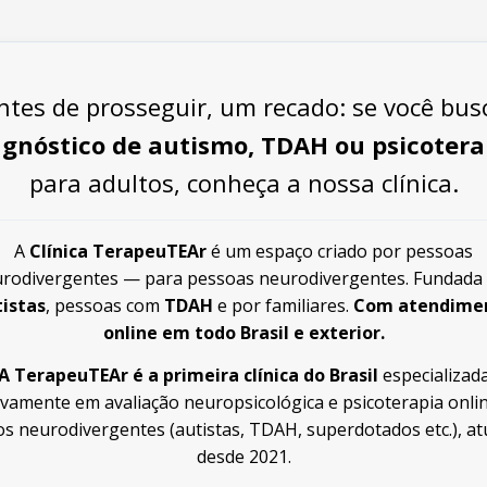
ntes de prosseguir, um recado: se você bus
agnóstico de autismo, TDAH ou psicotera
para adultos, conheça a nossa clínica.
A
Clínica TerapeuTEAr
é um espaço criado por pessoas
rodivergentes — para pessoas neurodivergentes. Fundada
tistas
, pessoas com
TDAH
e por familiares.
Com atendime
online em todo Brasil e exterior.
A TerapeuTEAr é a primeira clínica do Brasil
especializad
ivamente em avaliação neuropsicológica e psicoterapia onli
os neurodivergentes (autistas, TDAH, superdotados etc.), a
desde 2021.