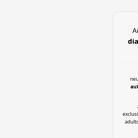
A
di
neu
au
exclus
adult