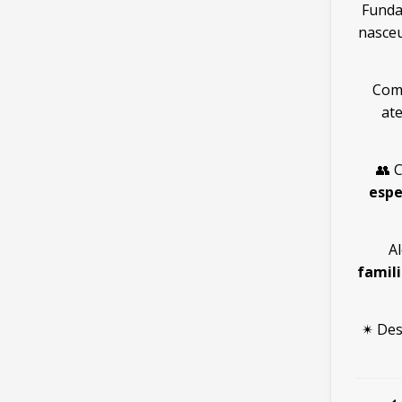
Funda
nasceu
Com
at
👥 
espe
A
famili
✴ Des