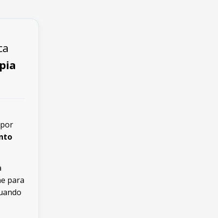
ca
pia
 por
nto
a
ne para
tuando